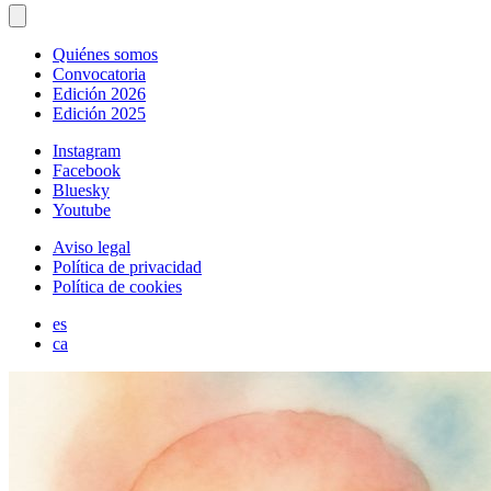
Quiénes somos
Convocatoria
Edición 2026
Edición 2025
Instagram
Facebook
Bluesky
Youtube
Aviso legal
Política de privacidad
Política de cookies
es
ca