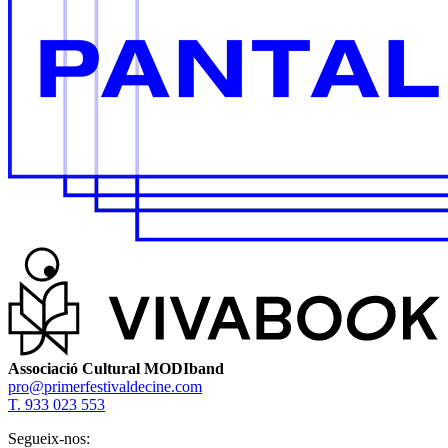
Associació Cultural MODIband
pro@primerfestivaldecine.com
T. 933 023 553
Segueix-nos: