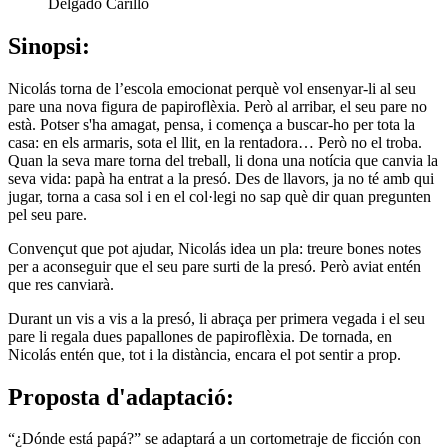
Delgado Carillo
Sinopsi:
Nicolás torna de l’escola emocionat perquè vol ensenyar-li al seu
pare una nova figura de papiroflèxia. Però al arribar, el seu pare no
està. Potser s'ha amagat, pensa, i comença a buscar-ho per tota la
casa: en els armaris, sota el llit, en la rentadora… Però no el troba.
Quan la seva mare torna del treball, li dona una notícia que canvia la
seva vida: papà ha entrat a la presó. Des de llavors, ja no té amb qui
jugar, torna a casa sol i en el col·legi no sap què dir quan pregunten
pel seu pare.
Convençut que pot ajudar, Nicolás idea un pla: treure bones notes
per a aconseguir que el seu pare surti de la presó. Però aviat entén
que res canviarà.
Durant un vis a vis a la presó, li abraça per primera vegada i el seu
pare li regala dues papallones de papiroflèxia. De tornada, en
Nicolás entén que, tot i la distància, encara el pot sentir a prop.
Proposta d'adaptació:
“¿Dónde está papá?” se adaptará a un cortometraje de ficción con