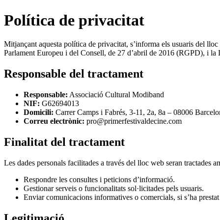
Política de privacitat
Mitjançant aquesta política de privacitat, s’informa els usuaris del 
Parlament Europeu i del Consell, de 27 d’abril de 2016 (RGPD), i la 
Responsable del tractament
Responsable:
Associació Cultural Modiband
NIF:
G62694013
Domicili:
Carrer Camps i Fabrés, 3-11, 2a, 8a – 08006 Barcelo
Correu electrònic:
pro@primerfestivaldecine.com
Finalitat del tractament
Les dades personals facilitades a través del lloc web seran tractades am
Respondre les consultes i peticions d’informació.
Gestionar serveis o funcionalitats sol·licitades pels usuaris.
Enviar comunicacions informatives o comercials, si s’ha prestat
Legitimació