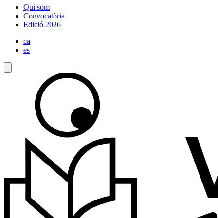
Qui som
Convocatòria
Edició 2026
ca
es